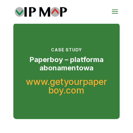
CASE STUDY
Paperboy – platforma
abonamentowa
www.getyourpaper
boy.com